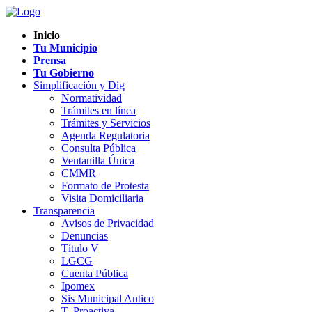
Inicio
Tu Municipio
Prensa
Tu Gobierno
Simplificación y Dig
Normatividad
Trámites en línea
Trámites y Servicios
Agenda Regulatoria
Consulta Pública
Ventanilla Única
CMMR
Formato de Protesta
Visita Domiciliaria
Transparencia
Avisos de Privacidad
Denuncias
Título V
LGCG
Cuenta Pública
Ipomex
Sis Municipal Antico
T. Proactiva